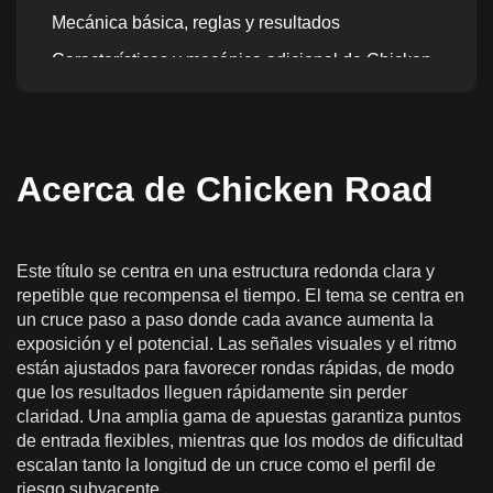
Mecánica básica, reglas y resultados
Características y mecánica adicional de Chicken
Road
RTP de Chicken Road, volatilidad y potencial
máximo de ganancias
Acerca de Chicken Road
Cómo abordar Chicken Road de manera
responsable
Jugar a Chicken Road en línea por dinero real en
México
Este título se centra en una estructura redonda clara y
repetible que recompensa el tiempo. El tema se centra en
Depósitos, Pagos y Juego Responsable en
un cruce paso a paso donde cada avance aumenta la
México
exposición y el potencial. Las señales visuales y el ritmo
están ajustados para favorecer rondas rápidas, de modo
Versión móvil de Chicken Road
que los resultados lleguen rápidamente sin perder
Preguntas frecuentes sobre Chicken Road
claridad. Una amplia gama de apuestas garantiza puntos
de entrada flexibles, mientras que los modos de dificultad
escalan tanto la longitud de un cruce como el perfil de
riesgo subyacente.