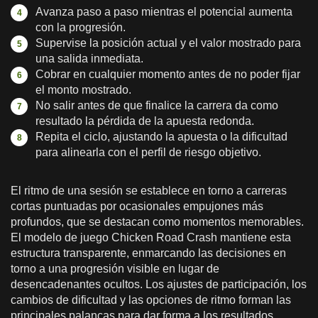
Avanza paso a paso mientras el potencial aumenta
con la progresión.
Supervise la posición actual y el valor mostrado para
una salida inmediata.
Cobrar en cualquier momento antes de no poder fijar
el monto mostrado.
No salir antes de que finalice la carrera da como
resultado la pérdida de la apuesta redonda.
Repita el ciclo, ajustando la apuesta o la dificultad
para alinearla con el perfil de riesgo objetivo.
El ritmo de una sesión se establece en torno a carreras
cortas puntuadas por ocasionales empujones más
profundos, que se destacan como momentos memorables.
El modelo de juego Chicken Road Crash mantiene esta
estructura transparente, enmarcando las decisiones en
torno a una progresión visible en lugar de
desencadenantes ocultos. Los ajustes de participación, los
cambios de dificultad y las opciones de ritmo forman las
principales palancas para dar forma a los resultados