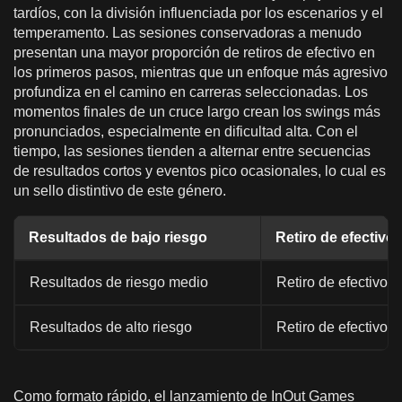
tardíos, con la división influenciada por los escenarios y el
temperamento. Las sesiones conservadoras a menudo
presentan una mayor proporción de retiros de efectivo en
los primeros pasos, mientras que un enfoque más agresivo
profundiza en el camino en carreras seleccionadas. Los
momentos finales de un cruce largo crean los swings más
pronunciados, especialmente en dificultad alta. Con el
tiempo, las sesiones tienden a alternar entre secuencias
de resultados cortos y eventos pico ocasionales, lo cual es
un sello distintivo de este género.
Resultados de bajo riesgo
Retiro de efectivo
Resultados de riesgo medio
Retiro de efectivo 
Resultados de alto riesgo
Retiro de efectivo 
Como formato rápido, el lanzamiento de InOut Games