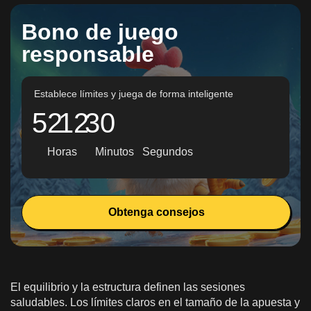
Bono de juego
responsable
Establece límites y juega de forma inteligente
52
12
28
Horas
Minutos
Segundos
Obtenga consejos
El equilibrio y la estructura definen las sesiones
saludables. Los límites claros en el tamaño de la apuesta y