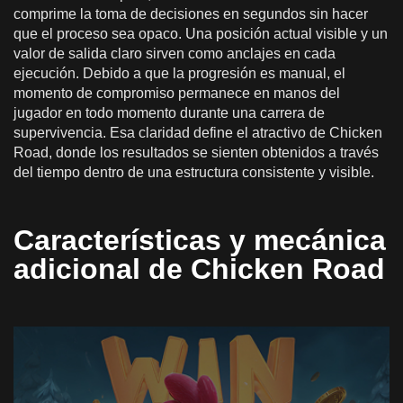
comprime la toma de decisiones en segundos sin hacer
que el proceso sea opaco. Una posición actual visible y un
valor de salida claro sirven como anclajes en cada
ejecución. Debido a que la progresión es manual, el
momento de compromiso permanece en manos del
jugador en todo momento durante una carrera de
supervivencia. Esa claridad define el atractivo de Chicken
Road, donde los resultados se sienten obtenidos a través
del tiempo dentro de una estructura consistente y visible.
Características y mecánica
adicional de Chicken Road