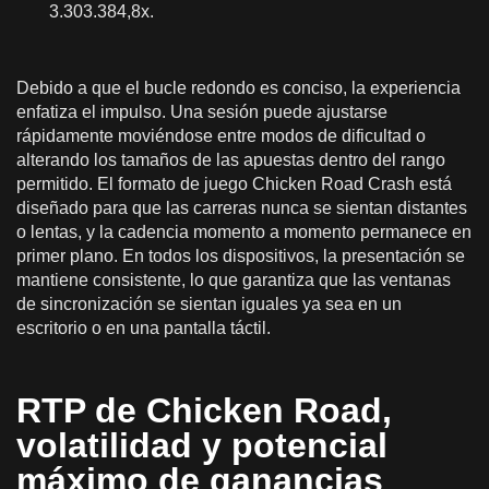
3.303.384,8x.
Debido a que el bucle redondo es conciso, la experiencia
enfatiza el impulso. Una sesión puede ajustarse
rápidamente moviéndose entre modos de dificultad o
alterando los tamaños de las apuestas dentro del rango
permitido. El formato de juego Chicken Road Crash está
diseñado para que las carreras nunca se sientan distantes
o lentas, y la cadencia momento a momento permanece en
primer plano. En todos los dispositivos, la presentación se
mantiene consistente, lo que garantiza que las ventanas
de sincronización se sientan iguales ya sea en un
escritorio o en una pantalla táctil.
RTP de Chicken Road,
volatilidad y potencial
máximo de ganancias