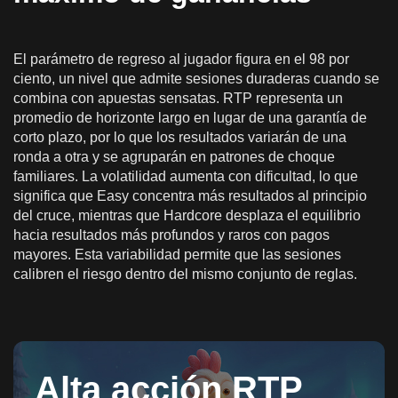
El parámetro de regreso al jugador figura en el 98 por
ciento, un nivel que admite sesiones duraderas cuando se
combina con apuestas sensatas. RTP representa un
promedio de horizonte largo en lugar de una garantía de
corto plazo, por lo que los resultados variarán de una
ronda a otra y se agruparán en patrones de choque
familiares. La volatilidad aumenta con dificultad, lo que
significa que Easy concentra más resultados al principio
del cruce, mientras que Hardcore desplaza el equilibrio
hacia resultados más profundos y raros con pagos
mayores. Esta variabilidad permite que las sesiones
calibren el riesgo dentro del mismo conjunto de reglas.
Alta acción RTP