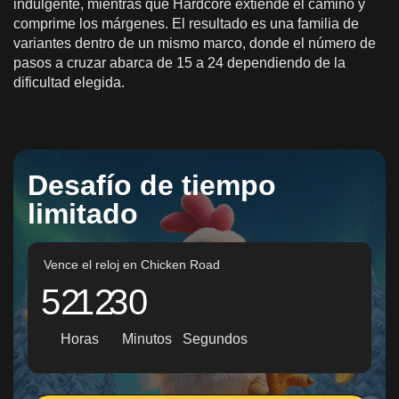
indulgente, mientras que Hardcore extiende el camino y
comprime los márgenes. El resultado es una familia de
variantes dentro de un mismo marco, donde el número de
pasos a cruzar abarca de 15 a 24 dependiendo de la
dificultad elegida.
Desafío de tiempo
limitado
Vence el reloj en Chicken Road
52
12
28
Horas
Minutos
Segundos