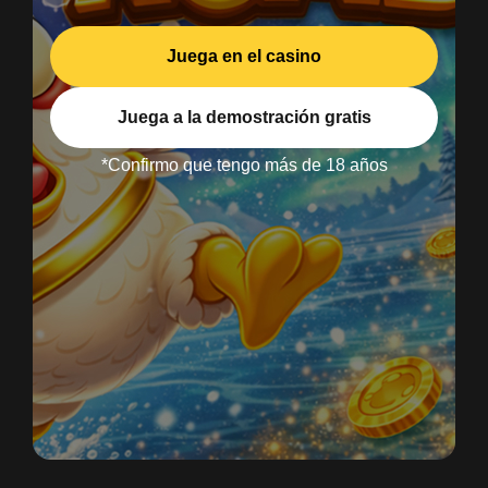
Juega en el casino
Juega a la demostración gratis
*Confirmo que tengo más de 18 años