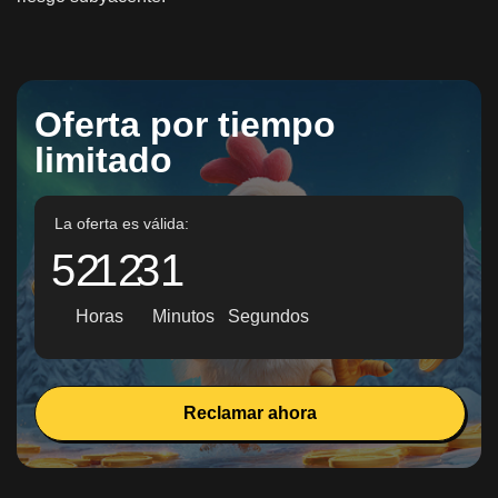
Oferta por tiempo
limitado
La oferta es válida:
52
12
29
Horas
Minutos
Segundos
Reclamar ahora